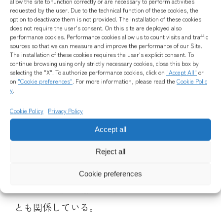
allow the site to function correctly or are necessary to perform activities
requested by the user. Due to the technical function of these cookies, the
option to deactivate them is not provided. The installation of these cookies
does not require the user's consent. On this site are deployed also
performance cookies. Performance cookies allow us to count visits and traffic
sources so that we can measure and improve the performance of our Site.
The installation of these cookies requires the user's explicit consent. To
continue browsing using only strictly necessary cookies, close this box by
銅鍋から引き上げられた凝固したミルク。
selecting the "X". To authorize performance cookies, click on
"Accept All"
or
on
"Cookie preferences"
. For more information, please read the
Cookie Polic
y
.
パルミジャーノ レッジャーノは、直径約40セ
Cookie Policy
Privacy Policy
ンチメートル、重量およそ40キログラムの大
Accept all
きな円盤状（ホイール）で生産される。この
サイズは、保存・備蓄食として発展してきた
Reject all
歴史に由来するものであり、また水分量が少
Cookie preferences
ないため長距離輸送に耐えられるという特性
とも関係している。