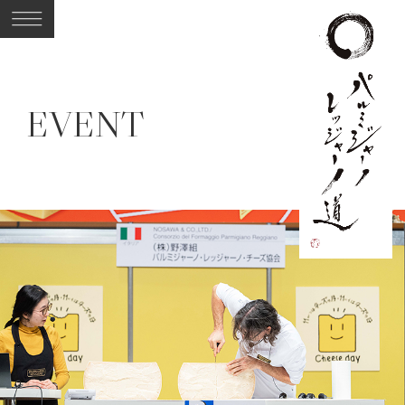
E
V
E
N
T