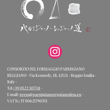
CONSORZIO DEL FORMAGGIO PARMIGIANO
REGGIANO - Via Kennedy, 18, 42124 - Reggio Emilia -
Italy -
Tel.
+39 0522 307741
–
E mail:
press@parmigianoreggianodou.eu
–
VAT N.: IT 00621790351