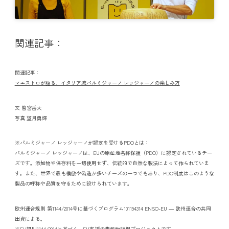
関連記事：
関連記事：
マエストロが語る、イタリア流パルミジャーノ レッジャーノの楽しみ方
文 曽宮岳大
写真 望月勇輝
※パルミジャーノ レッジャーノが認定を受けるPDOとは：
パルミジャーノ レッジャーノは、EUの原産地名称保護（PDO）に認定されているチー
ズです。添加物や保存料を一切使用せず、伝統的で自然な製法によって作られていま
す。また、世界で最も模倣や偽造が多いチーズの一つでもあり、PDO制度はこのような
製品の呼称や品質を守るために設けられています。
欧州連合規則 第1144/2014号に基づくプログラム101194314 ENSO-EU ― 欧州連合の共同
出資による。
※EU規則1144/2014に基づく、EU支援の農産物販促プロジェクトです。